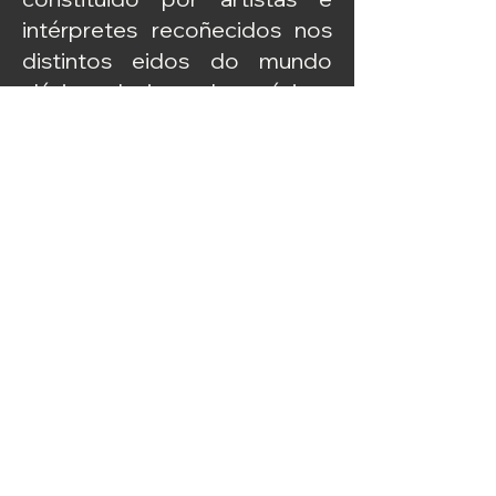
intérpretes recoñecidos nos
distintos eidos do mundo
clásico, do jazz, das músicas
de vangarda e das artes
performativas.
© 2024 | ORQUESTRA GALEGA DE LIBERACIÓN
Deseño web Paulina Funes
Política de