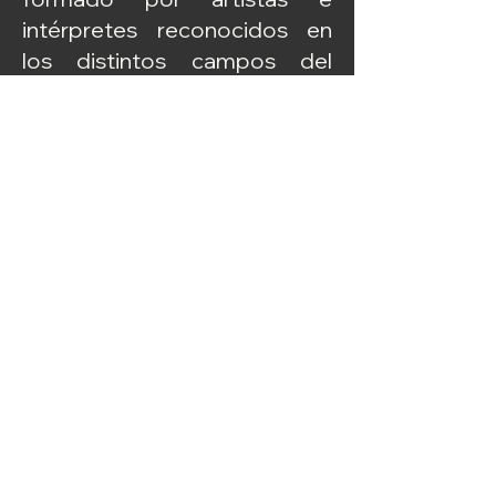
intérpretes reconocidos en
los distintos campos del
mundo clásico, el jazz, la
música de vanguardia y las
artes escénicas y
performativas.
© 2024 | ORQUESTRA GALEGA DE LIBERACIÓN
Diseño web Paulina Funes
política de privacidad