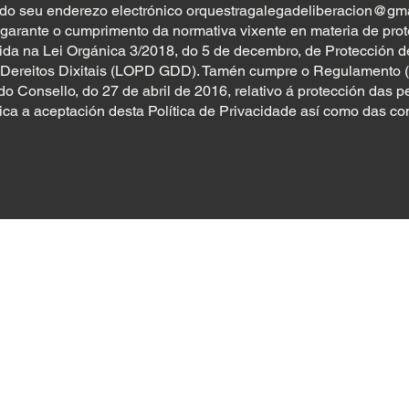
s do seu enderezo electrónico
orquestragalegadeliberacion@gm
r garante o cumprimento da normativa vixente en materia de pro
ctida na Lei Orgánica 3/2018, do 5 de decembro, de Protección 
s Dereitos Dixitais (LOPD GDD). Tamén cumpre o Regulamento 
 Consello, do 27 de abril de 2016, relativo á protección das p
ica a aceptación desta Política de Privacidade así como das co